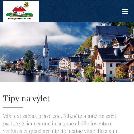
Tipy na výlet
Váš text začíná právě zde. Klikněte a můžete začít
psát. Aperiam eaque ipsa quae ab illo inventore
veritatis et quasi architecto beatae vitae dicta sunt