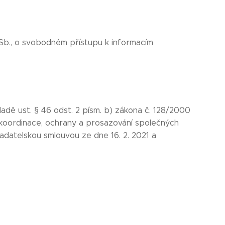
Sb., o svobodném přístupu k informacím
dě ust. § 46 odst. 2 písm. b) zákona č. 128/2000
m koordinace, ochrany a prosazování společných
ladatelskou smlouvou ze dne 16. 2. 2021 a
.