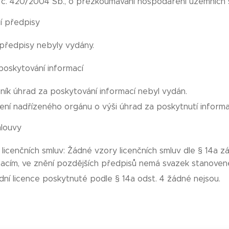
 č. 420/2004 Sb., o přezkoumávání hospodaření územních
í předpisy
předpisy nebyly vydány.
 poskytování informací
ík úhrad za poskytování informací nebyl vydán.
ní nadřízeného orgánu o výši úhrad za poskytnutí informa
mlouvy
licenčních smluv: Žádné vzory licenčních smluv dle § 14a 
macím, ve znění pozdějších předpisů nemá svazek stanoven
ní licence poskytnuté podle § 14a odst. 4 žádné nejsou.