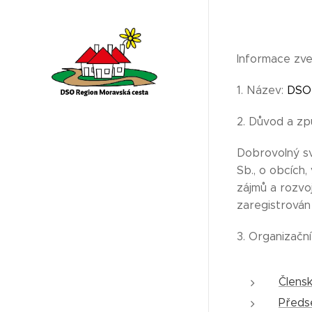
Informace zve
1. Název:
DSO 
2. Důvod a zp
Dobrovolný sv
Sb., o obcích
zájmů a rozvo
zaregistrován 
3. Organizační
Člens
Předs