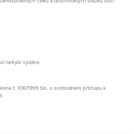
 samosprávných celků a dobrovolných svazků obcí
cí nebylo vydáno.
zákona č. 106/1999 Sb., o svobodném přístupu k
é.