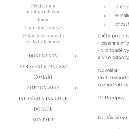
Předseda a
poštou
místopředseda
e-mai
Rada
prost
Kontrolní komise
Výbor pro kontrolu
Lhůty pro pos
výskytu komárů
- písemné info
- v případě v
DOKUMENTY
a více odbory
VYBAVENÍ K PŮJČENÍ
Odvolání:
KOMÁŘI
Proti rozhodn
rozhodnutí vy
FOTOGALERIE
10. Předpisy
JAK BȆLO A JAK BÔDE
DOTACE
Nejdůležitějš
KONTAKT