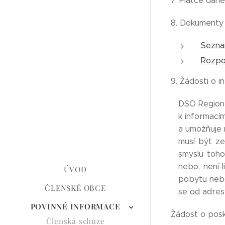
7. Plátce dan
8. Dokumenty
Sezna
Rozpo
9. Žádosti o 
DSO Region 
k informací
a umožňuje 
musí být ze
smyslu toho
nebo, není-l
ÚVOD
pobytu nebo 
ČLENSKÉ OBCE
se od adres
POVINNÉ INFORMACE
Žádost o posk
Členská schůze