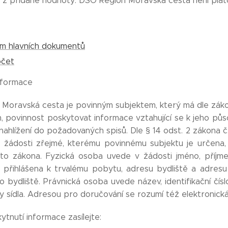
ě z přidané hodnoty: DSO Region Moravská cesta není pl
m hlavních dokumentů
čet
informace
Moravská cesta je povinným subjektem, který má dle záko
m, povinnost poskytovat informace vztahující se k jeho pů
nahlížení do požadovaných spisů. Dle § 14 odst. 2 zákona 
 žádosti zřejmé, kterému povinnému subjektu je určena
to zákona. Fyzická osoba uvede v žádosti jméno, příjme
i přihlášena k trvalému pobytu, adresu bydliště a adresu 
bydliště. Právnická osoba uvede název, identifikační číslo 
y sídla. Adresou pro doručování se rozumí též elektronická
ytnutí informace zasílejte: