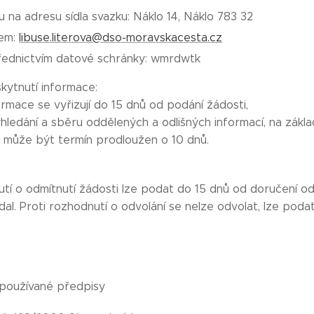
 na adresu sídla svazku: Náklo 14, Náklo 783 32
lem:
libuse.literova@dso-moravskacesta.cz
řednictvím datové schránky: wmrdwtk
kytnutí informace:
rmace se vyřizují do 15 dnů od podání žádosti,
yhledání a sběru oddělených a odlišných informací, na zákla
, může být termín prodloužen o 10 dnů.
utí o odmítnutí žádosti lze podat do 15 dnů od doručení od
dal. Proti rozhodnutí o odvolání se nelze odvolat, lze pod
í používané předpisy