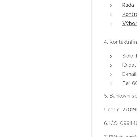
Rada
Kontro
Výbor
4. Kontaktní 
Sídlo:
ID da
E-mail
Tel: 
5. Bankovní sp
Účet č. 27019
6. IČO: 09944