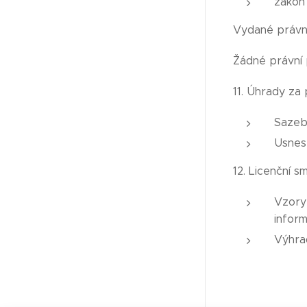
zákon
Vydané právn
Žádné právní 
11. Úhrady za
Sazebn
Usnese
12. Licenční s
Vzory 
infor
Výhrad