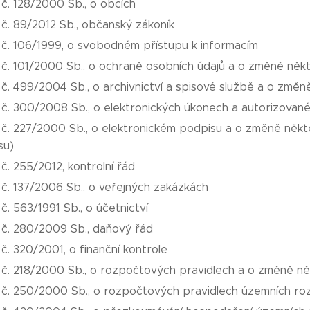
č. 128/2000 Sb., o obcích
č. 89/2012 Sb., občanský zákoník
 č. 106/1999, o svobodném přístupu k informacím
 č. 101/2000 Sb., o ochraně osobních údajů a o změně něk
č. 499/2004 Sb., o archivnictví a spisové službě a o změ
 č. 300/2008 Sb., o elektronických úkonech a autorizovan
 č. 227/2000 Sb., o elektronickém podpisu a o změně někt
su)
č. 255/2012, kontrolní řád
č. 137/2006 Sb., o veřejných zakázkách
č. 563/1991 Sb., o účetnictví
 č. 280/2009 Sb., daňový řád
č. 320/2001, o finanční kontrole
č. 218/2000 Sb., o rozpočtových pravidlech a o změně něk
 č. 250/2000 Sb., o rozpočtových pravidlech územních ro