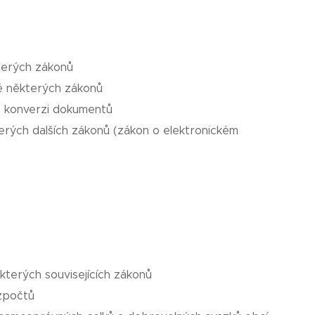
terých zákonů
ně některých zákonů
é konverzi dokumentů
erých dalších zákonů (zákon o elektronickém
terých souvisejících zákonů
zpočtů