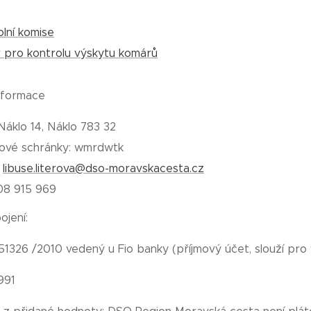
lní komise
 pro kontrolu výskytu komárů
informace
 Náklo 14, Náklo 783 32
tové schránky: wmrdwtk
:
libuse.literova@dso-moravskacesta.cz
608 915 969
ojení:
51326 /2010 vedený u Fio banky (příjmový účet, slouží pro
991