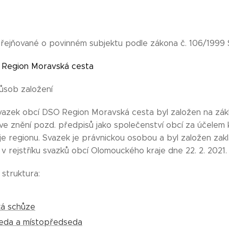
řejňované o povinném subjektu podle zákona č. 106/1999 
Region Moravská cesta
ůsob založení
azek obcí DSO Region Moravská cesta byl založen na zákla
, ve znění pozd. předpisů jako společenství obcí za účele
je regionu. Svazek je právnickou osobou a byl založen zak
v rejstříku svazků obcí Olomouckého kraje dne 22. 2. 2021
 struktura:
ká schůze
eda a místopředseda